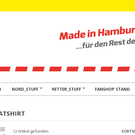
R
NORD_STUFF
RETTER_STUFF
FANSHOP STAND
ATSHIRT

SORTI
12 Artikel gefunden