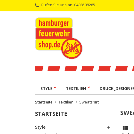
Rufen Sie uns an:
0408508285
STYLE
TEXTILIEN
DRUCK_DESIGNE
Startseite
Textilien
Sweatshirt
SWE
STARTSEITE
Style

