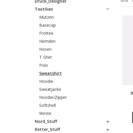
Grid
Druck_Designer
Textilien

Mützen
Basecap
Frottee
Hemden
Hosen
T-Shirt
Polo
Sweatshirt
Hoodie
Sweatjacke
R
Hoodie/Zipper
Softshell
Weste
Nord_Stuff

Retter_Stuff
