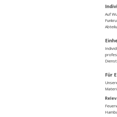
Indi
Auf Wu
Funkru
Abteil
Einhe
Indivi
profes
Dienst
Für 
Unsere
Materi
Relev
Feuerw
Hambur