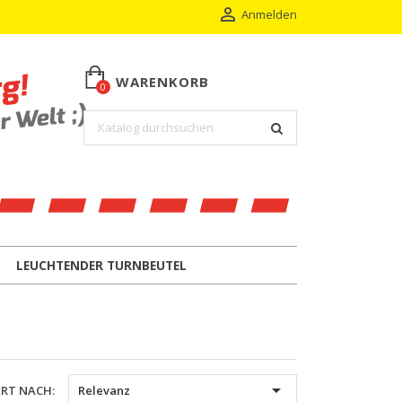

Anmelden
WARENKORB
0
LEUCHTENDER TURNBEUTEL

ERT NACH:
Relevanz