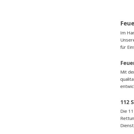
Feue
Im Ham
Unsere
für Ei
Feue
Mit d
qualit
entwic
112 S
Die 11
Rettun
Dienst