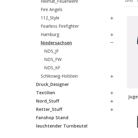
Grid
Heimat_Feuerwehr
Fire Angels
112_Style

Fearless Firefighter
Hamburg

Niedersachsen

NDS_JF
NDS_FW
NDS_KF
Schleswig-Holstein

Druck_Designer
Textilien

Juge
Nord_Stuff

Retter_Stuff

Fanshop Stand
leuchtender Turnbeutel