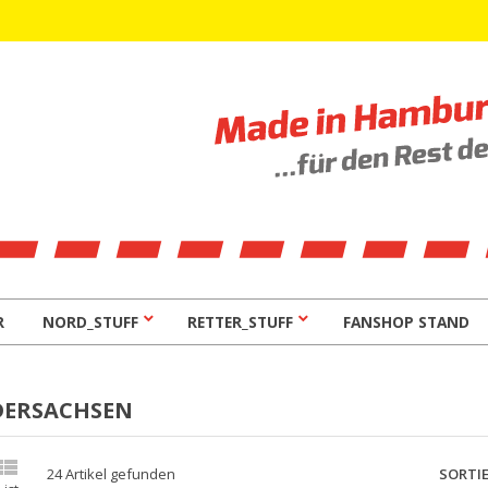
R
NORD_STUFF
RETTER_STUFF
FANSHOP STAND
DERSACHSEN

SORTI
24 Artikel gefunden