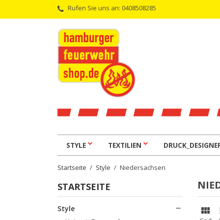
Rufen Sie uns an:
0408508285
STYLE
TEXTILIEN
DRUCK_DESIGNE
Startseite
Style
Niedersachsen
NIE
STARTSEITE
Style

