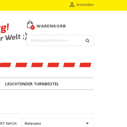

Anmelden
WARENKORB
0
LEUCHTENDER TURNBEUTEL

ERT NACH:
Relevanz