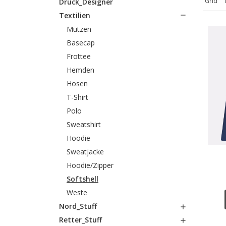
Grid
Druck_Designer
Textilien

Mützen
Basecap
Frottee
Hemden
Hosen
T-Shirt
Polo
Sweatshirt
Hoodie
Sweatjacke
Hoodie/Zipper
Softshell
Weste
Nord_Stuff

Retter_Stuff
