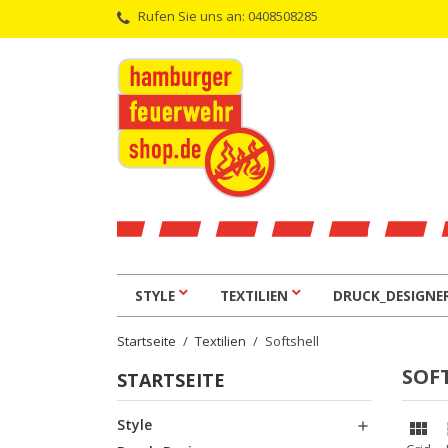
Rufen Sie uns an:
0408508285
STYLE
TEXTILIEN
DRUCK_DESIGNE
Startseite
Textilien
Softshell
SOF
STARTSEITE
Style

