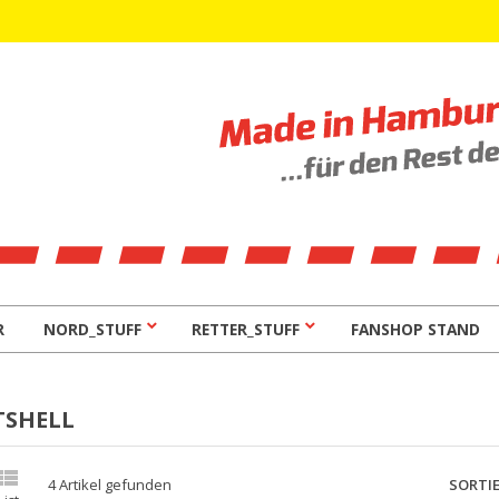
R
NORD_STUFF
RETTER_STUFF
FANSHOP STAND
TSHELL

SORTI
4 Artikel gefunden