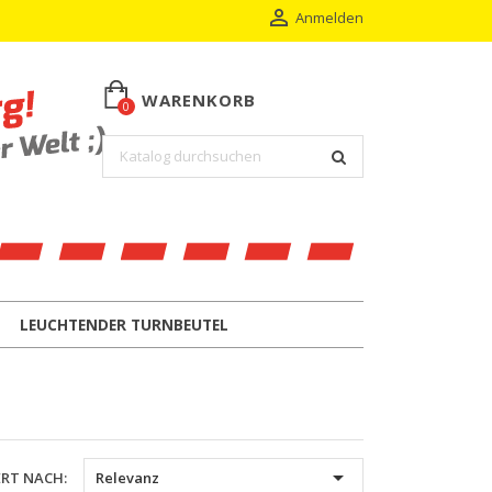

Anmelden
WARENKORB
0
LEUCHTENDER TURNBEUTEL

ERT NACH:
Relevanz