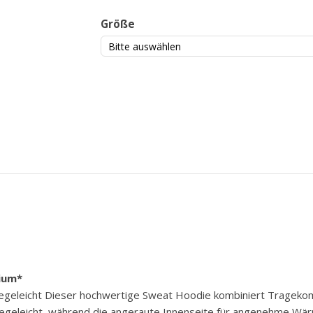
Größe
ium*
egeleicht Dieser hochwertige Sweat Hoodie kombiniert Tragekomf
egeleicht, während die angeraute Innenseite für angenehme Wär