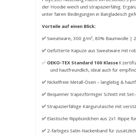
der Hoodie weich und strapazierfähig. Ergän
unter fairen Bedingungen in Bangladesch gefe
Vorteile auf einen Blick:
✅
Sweatware, 300 g/m², 80% Baumwolle | 
✅
Gefütterte Kapuze aus Sweatware mit rob
✅
OEKO-TEX Standard 100 Klasse I
zertifi
und hautfreundlich, ideal auch für empfind
✅
Nickelfreie Metall-Ösen – langlebig & hautf
✅
Bequemer trapezförmiger Schnitt mit Set-
✅
Strapazierfähige Kängurutasche mit verstä
✅
Elastische Rippbündchen aus 2x1 Rippe für
✅
2-farbiges Satin-Nackenband für zusätzlic