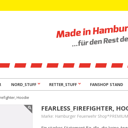
R
NORD_STUFF
RETTER_STUFF
FANSHOP STAND
refighter, Hoodie
FEARLESS_FIREFIGHTER, HO
Marke:
Hamburger Feuerwehr Shop*PREMIU
Ein starkes Statement für alle, die keine A