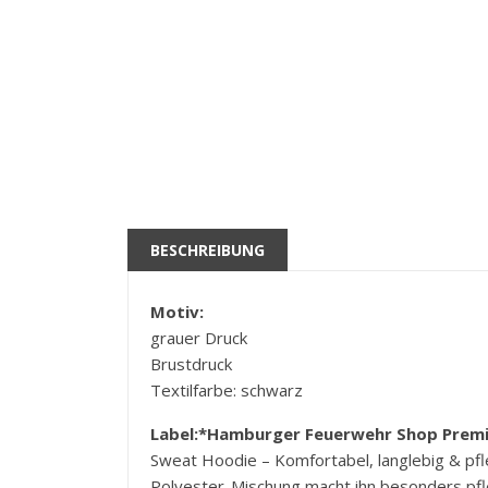
BESCHREIBUNG
Motiv:
grauer Druck
Brustdruck
Textilfarbe: schwarz
Label:
*Hamburger Feuerwehr Shop Prem
Sweat Hoodie – Komfortabel, langlebig & pfl
Polyester-Mischung macht ihn besonders pfl