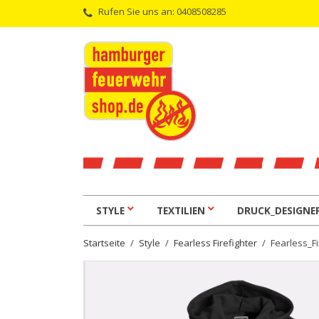
Rufen Sie uns an:
0408508285
STYLE
TEXTILIEN
DRUCK_DESIGNE
Startseite
Style
Fearless Firefighter
Fearless_Fi