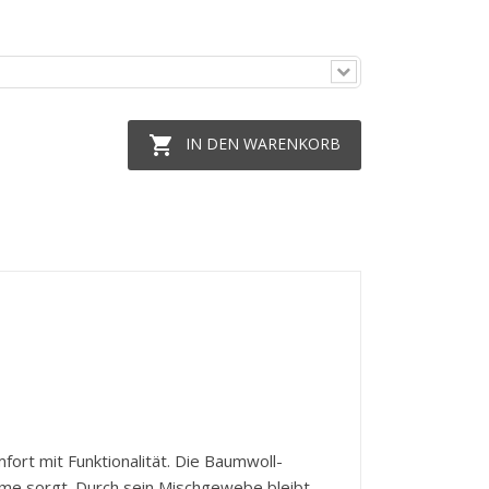

IN DEN WARENKORB
ort mit Funktionalität. Die Baumwoll-
me sorgt. Durch sein Mischgewebe bleibt