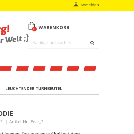

Anmelden
WARENKORB
0
LEUCHTENDER TURNBEUTEL
ODIE
M*
Artikel-Nr.:
Fear_2
ngst kennen: Der markante
Skull
mit dem