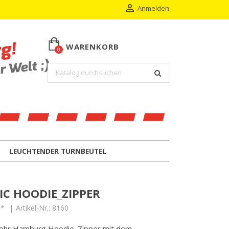

Anmelden
WARENKORB
0
LEUCHTENDER TURNBEUTEL
C HOODIE_ZIPPER
M*
Artikel-Nr.:
8160
rwehr Hamburg Hoodie_Zipper mit dem