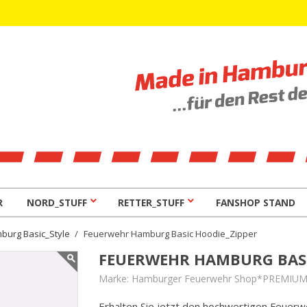
R
NORD_STUFF
RETTER_STUFF
FANSHOP STAND
burg Basic_Style
Feuerwehr Hamburg Basic Hoodie_Zipper
FEUERWEHR HAMBURG BASI
Marke:
Hamburger Feuerwehr Shop*PREMIU
Erhalten Sie jetzt den hochwertigen Feue