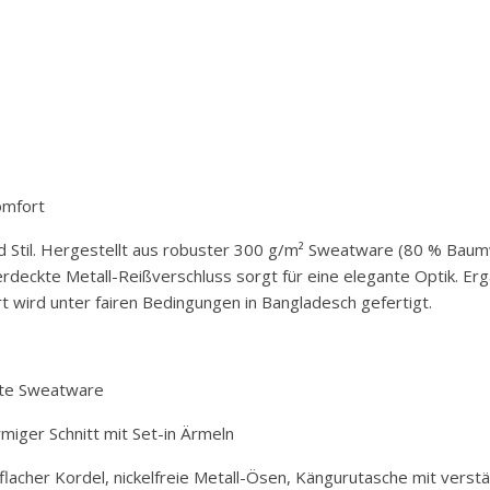
omfort
nd Stil. Hergestellt aus robuster 300 g/m² Sweatware (80 % Baumw
eckte Metall-Reißverschluss sorgt für eine elegante Optik. Ergä
rt wird unter fairen Bedingungen in Bangladesch gefertigt.
aute Sweatware
iger Schnitt mit Set-in Ärmeln
 flacher Kordel, nickelfreie Metall-Ösen, Kängurutasche mit verst