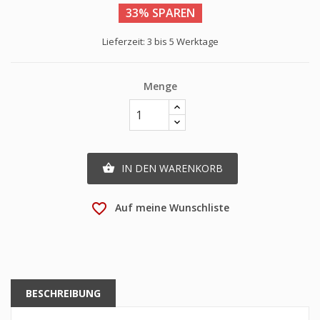
33% SPAREN
Lieferzeit: 3 bis 5 Werktage
Menge
IN DEN WARENKORB

favorite_border
Auf meine Wunschliste
BESCHREIBUNG