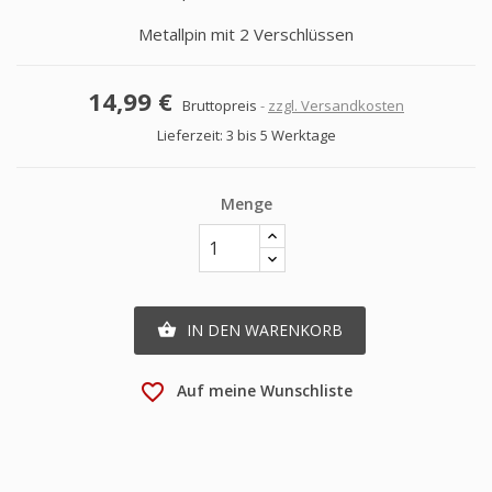
Metallpin mit 2 Verschlüssen
14,99 €
Bruttopreis
zzgl. Versandkosten
Lieferzeit: 3 bis 5 Werktage
Menge
IN DEN WARENKORB

favorite_border
Auf meine Wunschliste